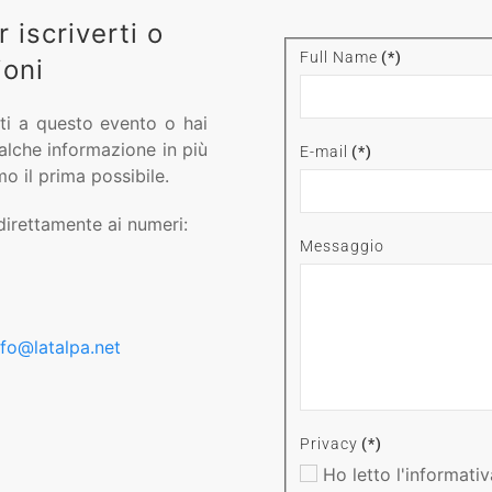
 iscriverti o
Full Name
(*)
ioni
rti a questo evento o hai
lche informazione in più
E-mail
(*)
mo il prima possibile.
direttamente ai numeri:
Messaggio
nfo@latalpa.net
Privacy
(*)
Ho letto l'informati