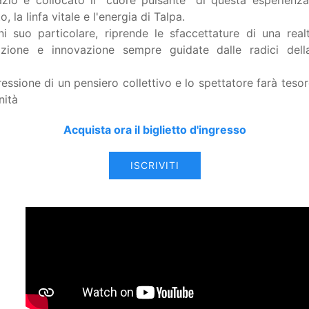
zio è collocato il "cuore pulsante" di questa esperienza
o, la linfa vitale e l'energia di Talpa.
i suo particolare, riprende le sfaccettature di una realt
tazione e innovazione sempre guidate dalle radici del
essione di un pensiero collettivo e lo spettatore farà tesor
nità
Acquista ora il biglietto d'ingresso
ISCRIVITI