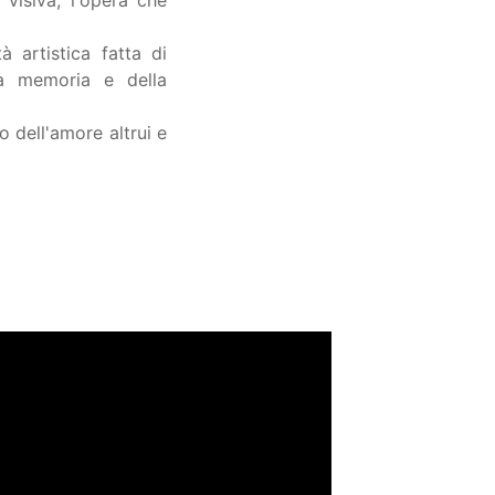
 visiva, l'opera che
à artistica fatta di
la memoria e della
o dell'amore altrui e