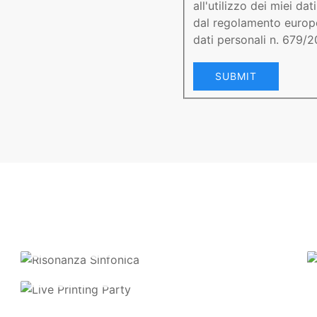
all'utilizzo dei miei da
dal regolamento europe
dati personali n. 679/
SUBMIT
Risonanza
Live
Sinfonica
Printing
18 October 2023
Party
14 March 2023