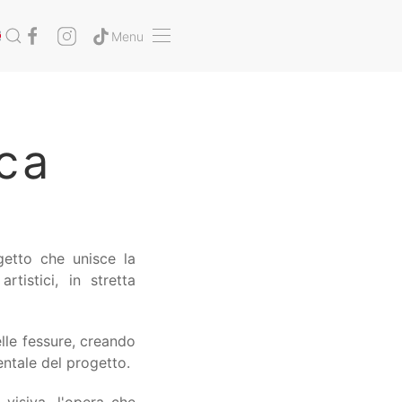
Menu
ca
ogetto che unisce la
rtistici, in stretta
elle fessure, creando
entale del progetto.