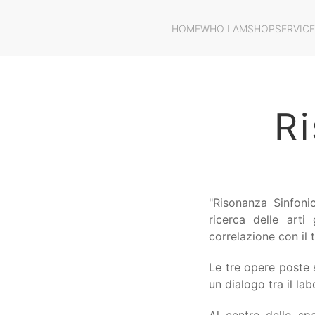
HOME
WHO I AM
SHOP
SERVIC
R
"Risonanza Sinfonic
ricerca delle arti 
correlazione con il 
Le tre opere poste s
un dialogo tra il la