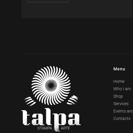
Menu
Home
Who I am
Shop
Services
Events and
Contacts