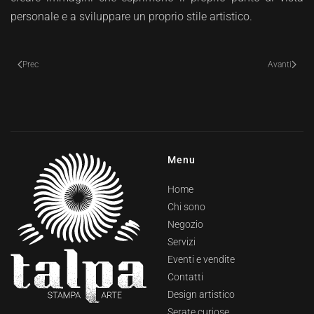
personale e a sviluppare un proprio stile artistico.
Prec
Avanti
Menu
Home
Chi sono
Negozio
Servizi
Eventi e vendite
Contatti
Design artistico
Serate curiose