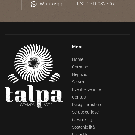
Whataspp
+ 39 0510082706
Menu
Home
Chi sono
Negozio
Servizi
Eventi e vendite
Contatti
Design artistico
Serate curiose
Coworking
Sostenibilità
Progetti