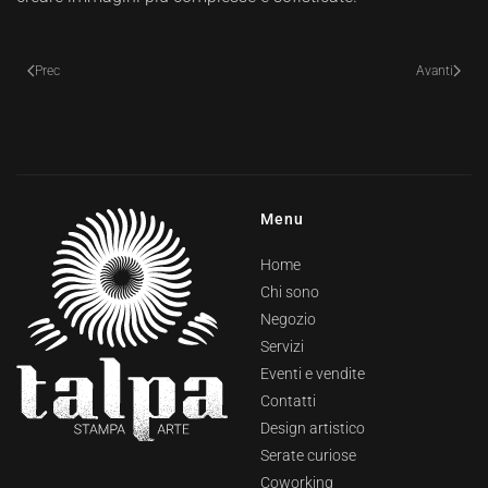
Prec
Avanti
Menu
Home
Chi sono
Negozio
Servizi
Eventi e vendite
Contatti
Design artistico
Serate curiose
Coworking