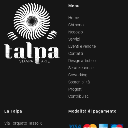
Menu
Home
Chi sono
Negozio
Servizi
Eventi e vendite
Contatti
Design artistico
Serate curiose
Coworking
Sostenibilità
Progetti
Contribuisci
La Talpa
Modalità di pagamento
Via Torquato Tasso, 6