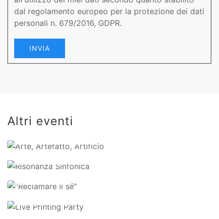
dal regolamento europeo per la protezione dei dati
personali n. 679/2016, GDPR.
INVIA
Arte,
Artefatto,
Artificio
Altri eventi
Risonanza
"Reclamare
22 Febbraio 2024
Sinfonica
il sé"
Live
18 Ottobre 2023
Printing
14 Marzo
2023
Party
14 Marzo 2023