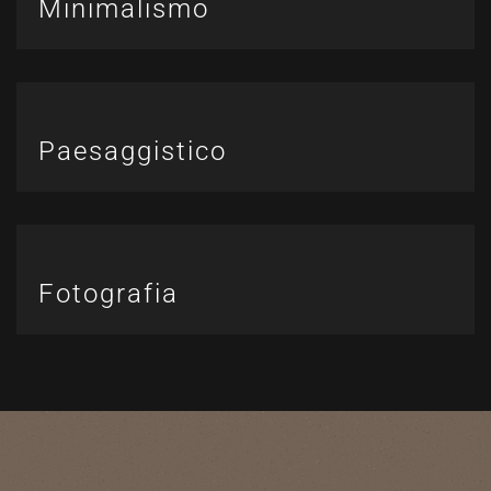
Minimalismo
Paesaggistico
Fotografia
Scegli
il
pezzo
che
risuona
con